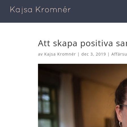
Att skapa positiva 
av
Kajsa Kromnér
|
dec 3, 2019
|
Affärsu