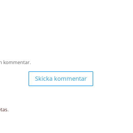
 en kommentar.
etas
.