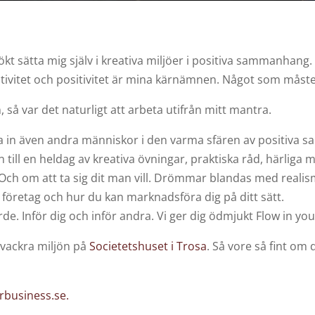
sökt sätta mig själv i kreativa miljöer i positiva sammanhang
eativitet och positivitet är mina kärnämnen. Något som måste
 så var det naturligt att arbeta utifrån mitt mantra.
juda in även andra människor i den varma sfären av positi
in till en heldag av kreativa övningar, praktiska råd, härlig
 Och om att ta sig dit man vill. Drömmar blandas med realism
t företag och hur du kan marknadsföra dig på ditt sätt.
värde. Inför dig och inför andra. Vi ger dig ödmjukt Flow in 
 vackra miljön på
Societetshuset i Trosa
. Så vore så fint om 
rbusiness.se.