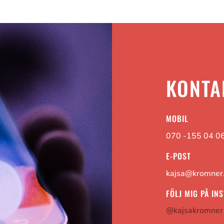
KONTA
MOBIL
070 -155 04 0
E-POST
kajsa@kromner
FÖLJ MIG PÅ IN
@kajsakromner